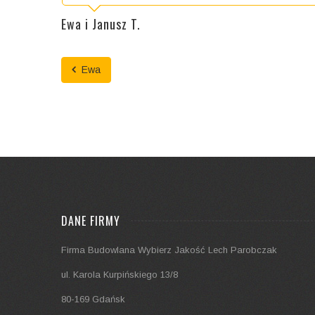
Ewa i Janusz T.
Ewa
DANE FIRMY
Firma Budowlana Wybierz Jakość Lech Parobczak
ul. Karola Kurpińskiego 13/8
80-169 Gdańsk